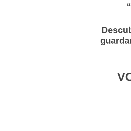
“
Descub
guardar
V