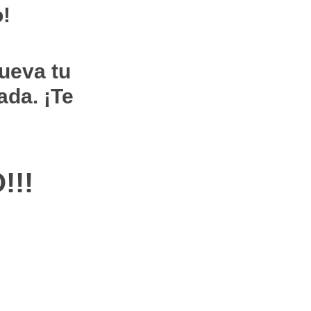
o!
ueva tu
ada. ¡Te
!!