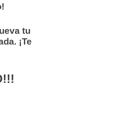
o!
ueva tu
ada. ¡Te
!!